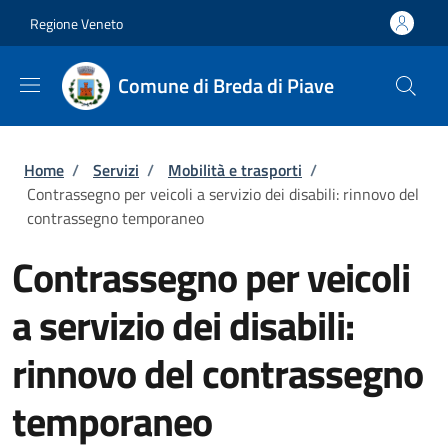
Salta al contenuto principale
Skip to footer content
Regione Veneto
Comune di Breda di Piave
Briciole di pane
Home
/
Servizi
/
Mobilità e trasporti
/
Contrassegno per veicoli a servizio dei disabili: rinnovo del
contrassegno temporaneo
Contrassegno per veicoli
a servizio dei disabili:
rinnovo del contrassegno
temporaneo