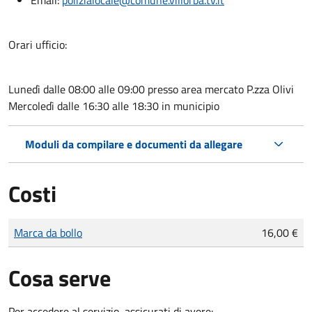
Orari ufficio:
Lunedì dalle 08:00 alle 09:00 presso area mercato P.zza Olivi
Mercoledì dalle 16:30 alle 18:30 in municipio
Moduli da compilare e documenti da allegare
Costi
Tipo di pagamento
Importo
Marca da bollo
16,00 €
Cosa serve
Per accedere al servizio, assicurati di avere: