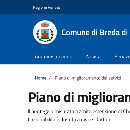
Salta al contenuto principale
Skip to footer content
Regione Veneto
Comune di Breda di
Amministrazione
Novità
Servizi
Briciole di pane
Home
/
Piano di miglioramento dei servizi
Piano di migliora
Il punteggio misurato tramite estensione di C
La variabilità è dovuta a diversi fattori: