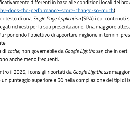
icativamente differenti in base alle condizioni locali del br
why-does-the-performance-score-change-so-much
)
contesto di una
Single Page Application
(SPA) i cui contenuti s
legati richiesti per la sua presentazione. Una maggiore attes
ur ponendo l'obiettivo di apportare migliorie in termini presta
nte
a di
cache
, non governabile da
Google Lighthouse
, che in cert
 sono anche meno frequenti.
tro il 2026, i consigli riportati da
Google Lighthouse
maggiorm
 un punteggio superiore a 50 nella compilazione dei tipi di i