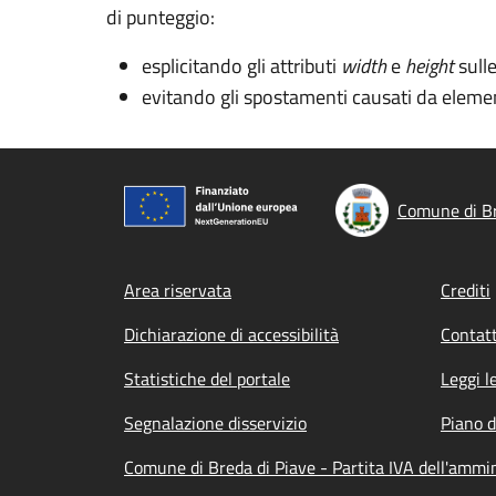
di punteggio:
esplicitando gli attributi
width
e
height
sull
evitando gli spostamenti causati da elemen
Comune di Br
Footer menu
Area riservata
Crediti
Dichiarazione di accessibilità
Contatt
Statistiche del portale
Leggi l
Segnalazione disservizio
Piano d
Comune di Breda di Piave - Partita IVA dell'amm