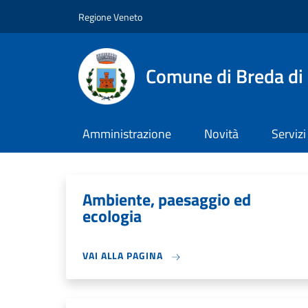
Salta al contenuto principale
Skip to footer content
Regione Veneto
Comune di Breda di
Amministrazione
Novità
Servizi
Ambiente, paesaggio ed
ecologia
VAI ALLA PAGINA