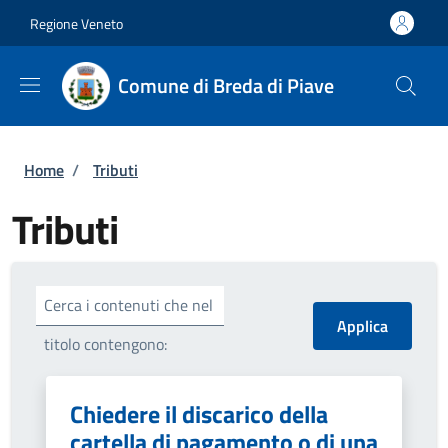
Salta al contenuto principale
Skip to footer content
Regione Veneto
Comune di Breda di Piave
Briciole di pane
Home
/
Tributi
Tributi
Cerca i contenuti che nel
titolo contengono:
Chiedere il discarico della
cartella di pagamento o di una