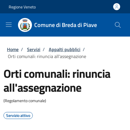
Salta al contenuto principale
Skip to footer content
Regione Veneto
Comune di Breda di Piave
Briciole di pane
Home
/
Servizi
/
Appalti pubblici
/
Orti comunali: rinuncia all'assegnazione
Orti comunali: rinuncia
all'assegnazione
(Regolamento comunale)
Servizio attivo