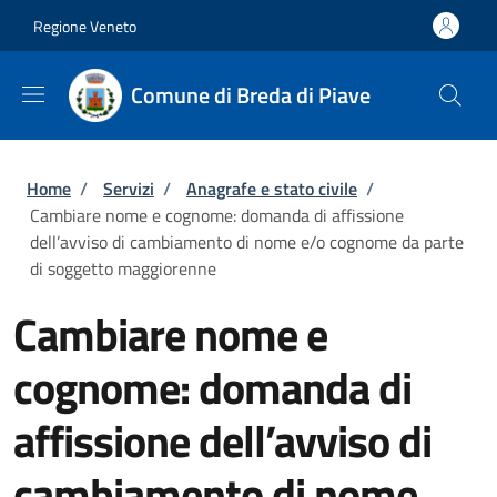
Salta al contenuto principale
Skip to footer content
Regione Veneto
Comune di Breda di Piave
Briciole di pane
Home
/
Servizi
/
Anagrafe e stato civile
/
Cambiare nome e cognome: domanda di affissione
dell’avviso di cambiamento di nome e/o cognome da parte
di soggetto maggiorenne
Cambiare nome e
cognome: domanda di
affissione dell’avviso di
cambiamento di nome