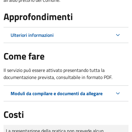
Approfondimenti
Ulteriori informazioni
Come fare
Il servizio può essere attivato presentando tutta la
documentazione prevista, consultabile in formato PDF.
Moduli da compilare e documenti da allegare
Costi
Tipo di pagamento
Importo
La presentazione della pratica non prevede alcun