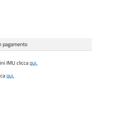
cun pagamento
fini IMU clicca
qui.
cca
qui.