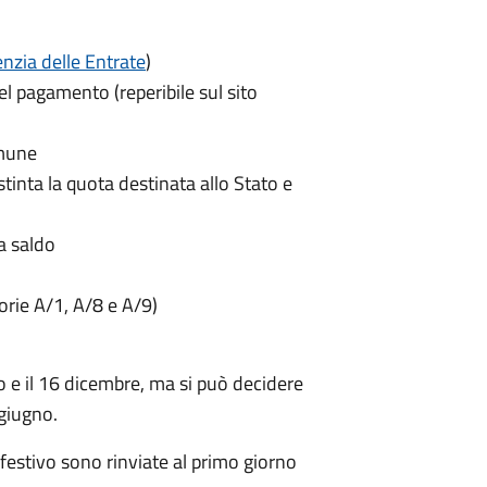
nzia delle Entrate
)
el pagamento (reperibile sul sito
omune
istinta la quota destinata allo Stato e
a saldo
gorie A/1, A/8 e A/9)
o e il 16 dicembre
, ma si può decidere
 giugno.
festivo sono rinviate al primo giorno