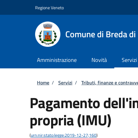
Salta al contenuto principale
Skip to footer content
Regione Veneto
Comune di Breda di
Amministrazione
Novità
Servizi
Briciole di pane
Home
/
Servizi
/
Tributi, finanze e contravv
Pagamento dell'i
propria (IMU)
(
urn:nir:stato:legge:2019-12-27;160
)