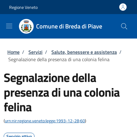
Salta al contenuto principale
Skip to footer content
Regione Veneto
Comune di Breda di Piave
Briciole di pane
Home
/
Servizi
/
Salute, benessere e assistenza
/
Segnalazione della presenza di una colonia felina
Segnalazione della
presenza di una colonia
felina
(
urn:nir:regione.veneto:legge:1993-12-28;60
)
Servizio attivo