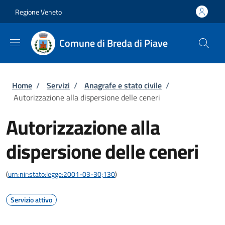
Salta al contenuto principale
Skip to footer content
Regione Veneto
Comune di Breda di Piave
Briciole di pane
Home
/
Servizi
/
Anagrafe e stato civile
/
Autorizzazione alla dispersione delle ceneri
Autorizzazione alla
dispersione delle ceneri
(
urn:nir:stato:legge:2001-03-30;130
)
Servizio attivo