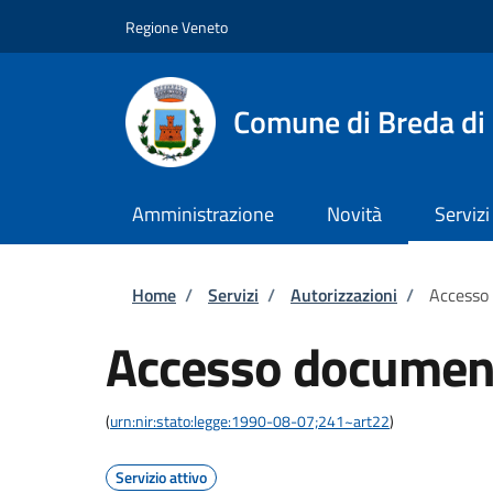
Salta al contenuto principale
Skip to footer content
Regione Veneto
Comune di Breda di
Amministrazione
Novità
Servizi
Briciole di pane
Home
/
Servizi
/
Autorizzazioni
/
Accesso
Accesso documen
(
urn:nir:stato:legge:1990-08-07;241~art22
)
Servizio attivo