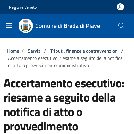
Salta al contenuto principale
Skip to footer content
Regione Veneto
Comune di Breda di Piave
Briciole di pane
Home
/
Servizi
/
Tributi, finanze e contravvenzioni
/
Accertamento esecutivo: riesame a seguito della notifica
di atto o provvedimento amministrativo
Accertamento esecutivo:
riesame a seguito della
notifica di atto o
provvedimento