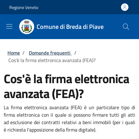
Salta al contenuto principale
Skip to footer content
Regione Veneto
Comune di Breda di Piave
Briciole di pane
Home
/
Domande frequenti
/
Cos'è la firma elettronica avanzata (FEA)?
Cos'è la firma elettronica
avanzata (FEA)?
La firma elettronica avanzata (FEA) è un particolare tipo di
firma elettronica con il quale si possono firmare tutti gli atti
ad esclusione dei contratti relativi a beni immobili (per i quali
è richiesta l'apposizione della firma digitale).