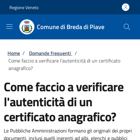
Salta al contenuto principale
Skip to footer content
Regione Veneto
Comune di Breda di Piave
Briciole di pane
Home
/
Domande frequenti
/
Come faccio a verificare l'autenticità di un certificato
anagrafico?
Come faccio a verificare
l'autenticità di un
certificato anagrafico?
Le Pubbliche Amministrazioni formano gli originali dei propri
documenti, inclusi quelli inerenti ad albi, elenchi e pubblici