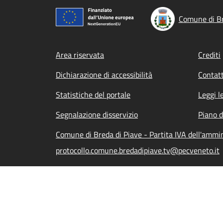
Comune di Br
Footer menu
Area riservata
Crediti
Dichiarazione di accessibilità
Contatt
Statistiche del portale
Leggi l
Segnalazione disservizio
Piano d
Comune di Breda di Piave - Partita IVA dell'amm
protocollo.comune.bredadipiave.tv@pecveneto.it