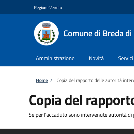
Salta al contenuto principale
Skip to footer content
Regione Veneto
Comune di Breda di
Amministrazione
Novità
Servizi
Briciole di pane
Home
/
Copia del rapporto delle autorità inte
Copia del rapporto
Se per l'accaduto sono intervenute autorità di 