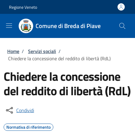
Salta al contenuto principale
Skip to footer content
Regione Veneto
Comune di Breda di Piave
Briciole di pane
Home
/
Servizi sociali
/
Chiedere la concessione del reddito di libertà (RdL)
Chiedere la concessione
del reddito di libertà (RdL)
Condividi
Normativa di riferimento