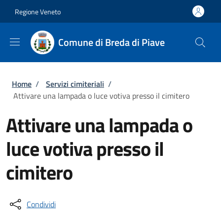
Salta al contenuto principale
Skip to footer content
Regione Veneto
Comune di Breda di Piave
Briciole di pane
Home
/
Servizi cimiteriali
/
Attivare una lampada o luce votiva presso il cimitero
Attivare una lampada o
luce votiva presso il
cimitero
Condividi